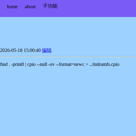
子功能
home
about
2026-05-18 15:00:40
编辑
find . -print0 | cpio --null -ov --format=newc > ../initramfs.cpio