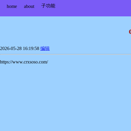
子功能
home
about
2026-05-28 16:19:58
编辑
https://www.crxsoso.com/