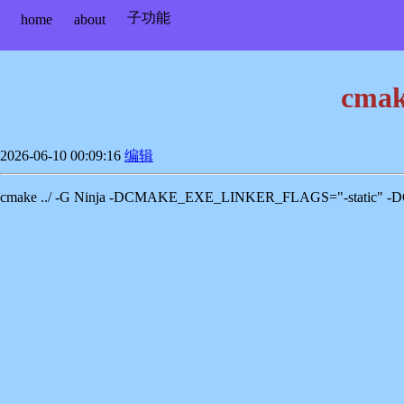
子功能
home
about
cma
2026-06-10 00:09:16
编辑
cmake ../ -G Ninja -DCMAKE_EXE_LINKER_FLAGS="-static" 